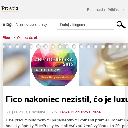
Registrácia
Prihlásenie
Blog
Najnovšie články
Najčítanejšie články
Blog
>
Od eka do eka
Najkomentovanejšie články
Zoznam blogov
Komerčné blogy
Fico nakoniec nezistil, čo je lux
30. júla 2013, Prečítané 5 375x,
Lenka Buchláková
,
dane
Ešte pred minuloročnými parlamentnými voľbami premiér Robert Fic
hodinky, šperky či kožuchy by mali byť zaťažené vyššou ako 20–pe