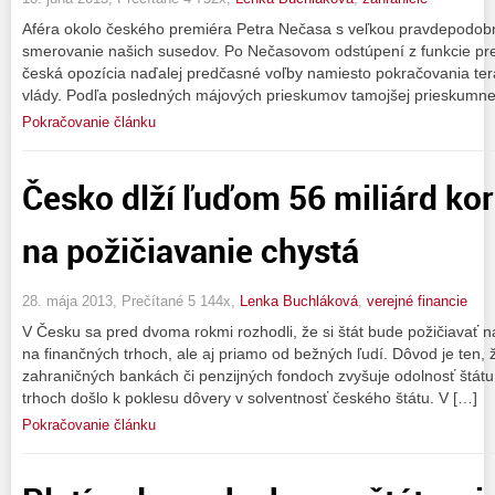
Aféra okolo českého premiéra Petra Nečasa s veľkou pravdepodo
smerovanie našich susedov. Po Nečasovom odstúpení z funkcie pr
česká opozícia naďalej predčasné voľby namiesto pokračovania ter
vlády. Podľa posledných májových prieskumov tamojšej prieskumn
Pokračovanie článku
Česko dlží ľuďom 56 miliárd kor
na požičiavanie chystá
28. mája 2013, Prečítané 5 144x,
Lenka Buchláková
,
verejné financie
V Česku sa pred dvoma rokmi rozhodli, že si štát bude požičiavať na
na finančných trhoch, ale aj priamo od bežných ľudí. Dôvod je ten, ž
zahraničných bankách či penzijných fondoch zvyšuje odolnosť štátu
trhoch došlo k poklesu dôvery v solventnosť českého štátu. V […]
Pokračovanie článku