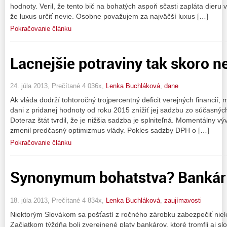
hodnoty. Veril, že tento bič na bohatých aspoň sčasti zapláta dieru v
že luxus určiť nevie. Osobne považujem za najväčší luxus […]
Pokračovanie článku
Lacnejšie potraviny tak skoro 
24. júla 2013, Prečítané 4 036x,
Lenka Buchláková
,
dane
Ak vláda dodrží tohtoročný trojpercentný deficit verejných financií
dani z pridanej hodnoty od roku 2015 znížiť jej sadzbu zo súčasný
Doteraz štát tvrdil, že je nižšia sadzba je splniteľná. Momentálny vý
zmenil predčasný optimizmus vlády. Pokles sadzby DPH o […]
Pokračovanie článku
Synonymum bohatstva? Bankár
18. júla 2013, Prečítané 4 834x,
Lenka Buchláková
,
zaujímavosti
Niektorým Slovákom sa pošťastí z ročného zárobku zabezpečiť nielen
Začiatkom týždňa boli zverejnené platy bankárov, ktoré tromfli aj sl