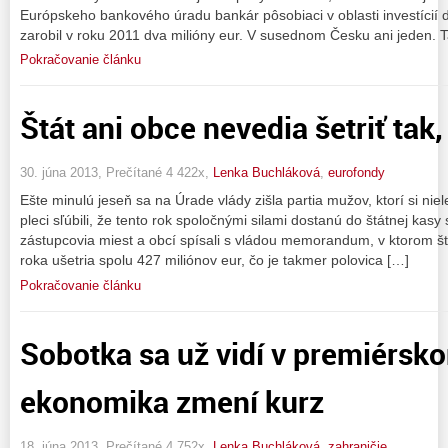
Európskeho bankového úradu bankár pôsobiaci v oblasti investícií
zarobil v roku 2011 dva milióny eur. V susednom Česku ani jeden. 
Pokračovanie článku
Štát ani obce nevedia šetriť tak,
30. júna 2013, Prečítané 4 422x,
Lenka Buchláková
,
eurofondy
Ešte minulú jeseň sa na Úrade vlády zišla partia mužov, ktorí si n
pleci sľúbili, že tento rok spoločnými silami dostanú do štátnej kasy
zástupcovia miest a obcí spísali s vládou memorandum, v ktorom štát
roka ušetria spolu 427 miliónov eur, čo je takmer polovica […]
Pokračovanie článku
Sobotka sa už vidí v premiérsko
ekonomika zmení kurz
18. júna 2013, Prečítané 4 752x,
Lenka Buchláková
,
zahraničie