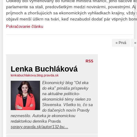
Odkedy bol vymenovaný do funkcie ministra financií, jeho tlačové k
parlamente sa stali, predovšetkým medzi novinármi, povestnými. Aj 
príjmoch a zhoršujúcich sa ekonomických vyhliadkach krajiny, vždy
objavil menší úškrn na tvári, keď nezabudol dodať pár vtipných bo
Pokračovanie článku
« Prvá
«
RSS
Lenka Buchláková
lenkabuchlakova.blog.pravda.sk
Ekonomický blog "Od eka
do eka" prináša príspevky
na aktuálne politicko-
ekonomické témy nielen zo
Slovenska. Všetko to, čo sa
do tlačených novín Pravdy
nezmestilo. Autorka je ekonomickou
redaktorkou denníka Pravda.
spravy.pravda.sk/autor/132-bu…