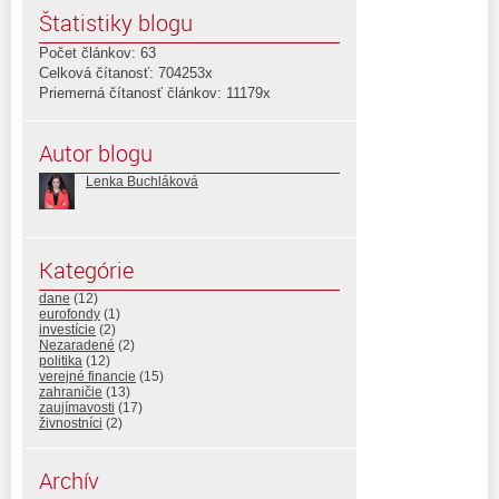
Štatistiky blogu
Počet článkov: 63
Celková čítanosť: 704253x
Priemerná čítanosť článkov: 11179x
Autor blogu
Lenka Buchláková
Kategórie
dane
(12)
eurofondy
(1)
investície
(2)
Nezaradené
(2)
politika
(12)
verejné financie
(15)
zahraničie
(13)
zaujímavosti
(17)
živnostníci
(2)
Archív