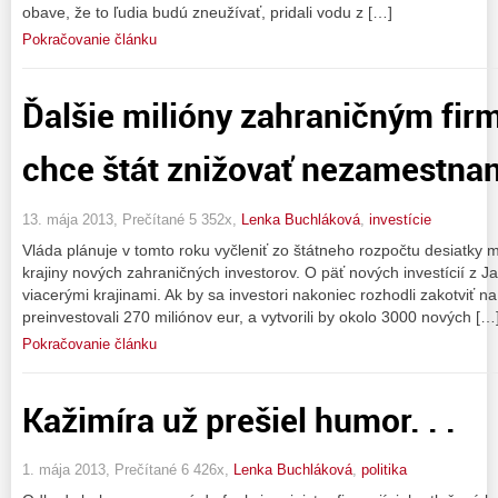
obave, že to ľudia budú zneužívať, pridali vodu z […]
Pokračovanie článku
Ďalšie milióny zahraničným fir
chce štát znižovať nezamestna
13. mája 2013, Prečítané 5 352x,
Lenka Buchláková
,
investície
Vláda plánuje v tomto roku vyčleniť zo štátneho rozpočtu desiatky mi
krajiny nových zahraničných investorov. O päť nových investícií z 
viacerými krajinami. Ak by sa investori nakoniec rozhodli zakotviť n
preinvestovali 270 miliónov eur, a vytvorili by okolo 3000 nových […
Pokračovanie článku
Kažimíra už prešiel humor. . .
1. mája 2013, Prečítané 6 426x,
Lenka Buchláková
,
politika