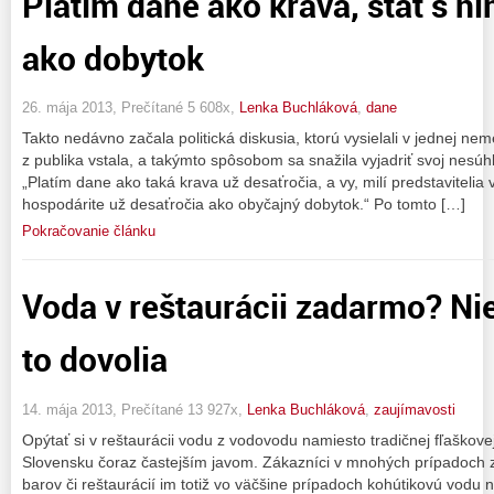
Platím dane ako krava, štát s n
ako dobytok
26. mája 2013, Prečítané 5 608x,
Lenka Buchláková
,
dane
Takto nedávno začala politická diskusia, ktorú vysielali v jednej nem
z publika vstala, a takýmto spôsobom sa snažila vyjadriť svoj nesúh
„Platím dane ako taká krava už desaťročia, a vy, milí predstavitelia 
hospodárite už desaťročia ako obyčajný dobytok.“ Po tomto […]
Pokračovanie článku
Voda v reštaurácii zadarmo? Ni
to dovolia
14. mája 2013, Prečítané 13 927x,
Lenka Buchláková
,
zaujímavosti
Opýtať si v reštaurácii vodu z vodovodu namiesto tradičnej fľaškove
Slovensku čoraz častejším javom. Zákazníci v mnohých prípadoch za
barov či reštaurácií im totiž vo väčšine prípadoch kohútikovú vodu